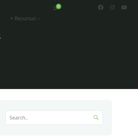
0
+ Recursos
s